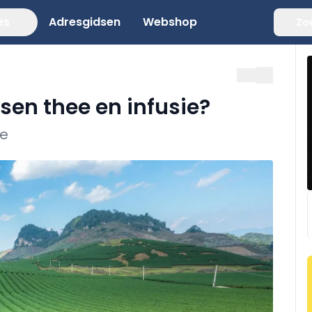
es
Adresgidsen
Webshop
Zo
ssen thee en infusie?
re