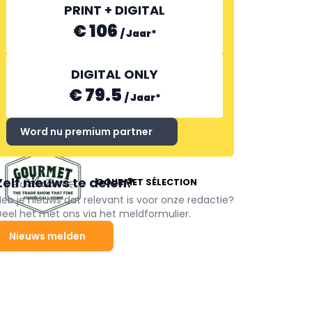
PRINT + DIGITAL
€ 106
/
Jaar
*
DIGITAL ONLY
€ 79.5
/
Jaar
*
Word nu premium partner
Zelf nieuws te delen?
GOURMET SÉLECTION
Heb je nieuws dat relevant is voor onze redactie?
Deel het met ons via het meldformulier.
Nieuws melden