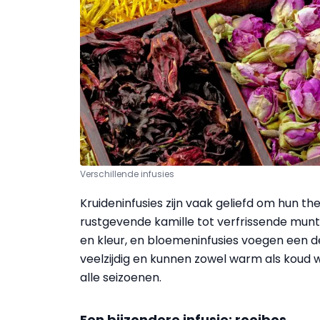
Verschillende infusies
Kruideninfusies zijn vaak geliefd om hun 
rustgevende kamille tot verfrissende muntin
en kleur, en bloemeninfusies voegen een de
veelzijdig en kunnen zowel warm als koud 
alle seizoenen.
Een bijzondere infusie: rooibos