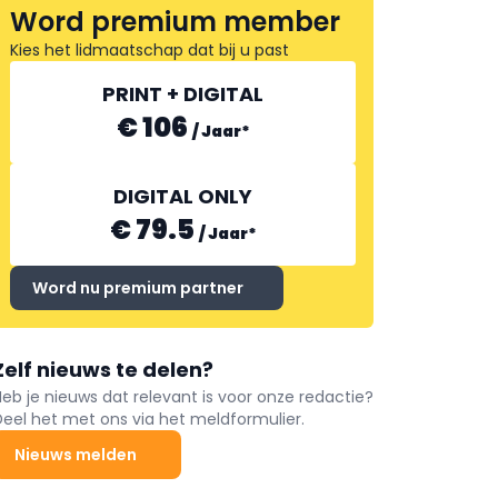
Word premium member
Kies het lidmaatschap dat bij u past
PRINT + DIGITAL
BIO BAKKERIJ DE TROG
€ 106
/
Jaar
*
DIGITAL ONLY
€ 79.5
/
Jaar
*
Word nu premium partner
Zelf nieuws te delen?
Heb je nieuws dat relevant is voor onze redactie?
Deel het met ons via het meldformulier.
Nieuws melden