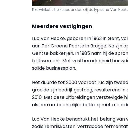
Elke winkel is herkenbaar dankzij de typische 'Van Hecke'
Meerdere vestigingen
Luc Van Hecke, geboren in 1963 in Gent, v
aan Ter Groene Poorte in Brugge. Na zijn op
Gentse bakkerijen. In 1985 nam hij de spron
faillissement. Met vastberadenheid bouwde 
solide businessplan.
Het duurde tot 2000 voordat Luc zijn twee
groeide zijn bedrijf gestaag, resulterend 
2010. Met deze uitbreidingen verstevigde hij 
als een ambachtelijke bakkerij met meerde
Luc Van Hecke benadrukt het belang van v
zoals remrijskasten, vertraagde ferment