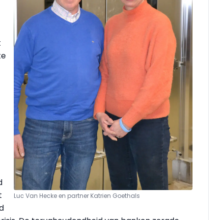
t
te
d
t
Luc Van Hecke en partner Katrien Goethals
d