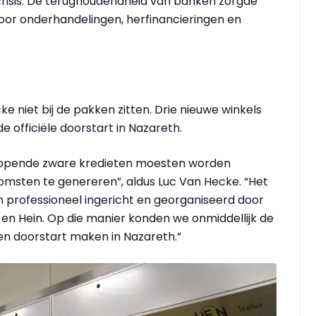
risis. De terughoudendheid van banken zorgde
door onderhandelingen, herfinancieringen en
 niet bij de pakken zitten. Drie nieuwe winkels
e officiële doorstart in Nazareth.
 lopende zware kredieten moesten worden
omsten te genereren”, aldus Luc Van Hecke. “Het
n professioneel ingericht en georganiseerd door
en Hein. Op die manier konden we onmiddellijk de
en doorstart maken in Nazareth.”