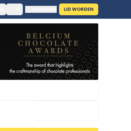
LID WORDEN
ek
NL
Aanmelden
BAKER & BAKER BENELUX