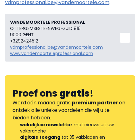
vdmprofessional.be@vandemoortele.com
.
VANDEMOORTELE PROFESSIONAL
OTTERGEMSESTEENWEG-ZUID 816
9000 GENT
+3292424512
vdmprofessional.be@vandemoortele.com
www.vandemoorteleprofessional.com
Proef ons
gratis
!
Word één maand gratis
premium partner
en
ontdek alle unieke voordelen die wij u te
bieden hebben.
wekelijkse newsletter
met nieuws uit uw
vakbranche
digitale toegang
tot 35 vakbladen en