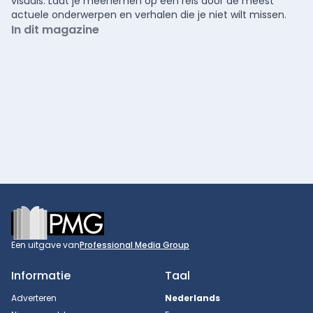
visuals. Laat je meenemen op een reis door de meest
actuele onderwerpen en verhalen die je niet wilt missen.
In dit magazine
Footer
Een uitgave van
Professional Media Group
Informatie
Taal
Adverteren
Nederlands