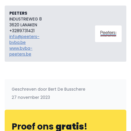
PEETERS
INDUSTRIEWEG 8
3620 LANAKEN
+3289731421
info@peeters-
bvba.be
www.bvba-
peeters.be
Geschreven door
Bert De Busschere
27 november 2023
Proef ons
gratis
!