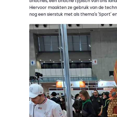
brioches, een brioche typisch van ons land
Hiervoor maakten ze gebruik van de techniek
nog een sierstuk met als thema's 'Sport' en 'B