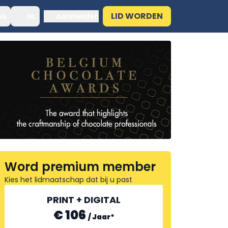
LID WORDEN
ek
NL
Aanmelden
Word premium member
Kies het lidmaatschap dat bij u past
PRINT + DIGITAL
€ 106
/
Jaar
*