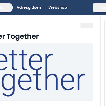
es
Adresgidsen
Webshop
Zo
er Together