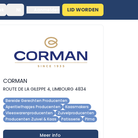
LID WORDEN
ek
NL
Aanmelden
CORMAN
ROUTE DE LA GILEPPE 4, LIMBOURG 4834
Bereide Gerechten Producenten
Aperitiefhapjes Producenten
Kaasmakers
Vleeswarenproducenten
Zuivelproducenten
Producenten Zuivel & Kaas
Patisserie
Plma
Meer info