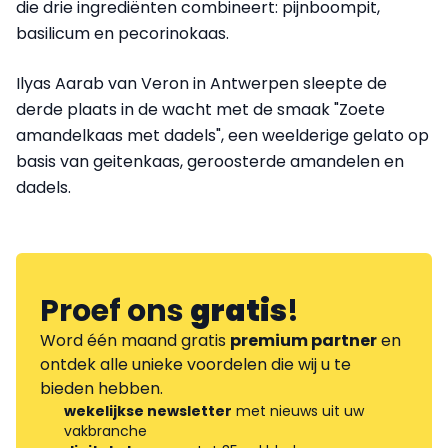
die drie ingrediënten combineert: pijnboompit,
basilicum en pecorinokaas.
Ilyas Aarab van Veron in Antwerpen sleepte de
derde plaats in de wacht met de smaak "Zoete
amandelkaas met dadels", een weelderige gelato op
basis van geitenkaas, geroosterde amandelen en
dadels.
Proef ons
gratis
!
Word één maand gratis
premium partner
en
ontdek alle unieke voordelen die wij u te
bieden hebben.
wekelijkse newsletter
met nieuws uit uw
vakbranche