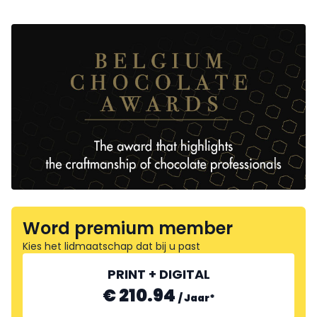
Word premium member
Kies het lidmaatschap dat bij u past
PRINT + DIGITAL
€ 210.94
/
Jaar
*