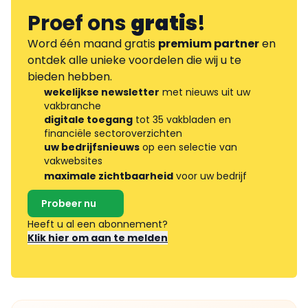
Proef ons
gratis
!
Word één maand gratis
premium partner
en
ontdek alle unieke voordelen die wij u te
bieden hebben.
wekelijkse newsletter
met nieuws uit uw
vakbranche
digitale toegang
tot 35 vakbladen en
financiële sectoroverzichten
uw bedrijfsnieuws
op een selectie van
vakwebsites
maximale zichtbaarheid
voor uw bedrijf
Probeer nu
Heeft u al een abonnement?
Klik hier om aan te melden