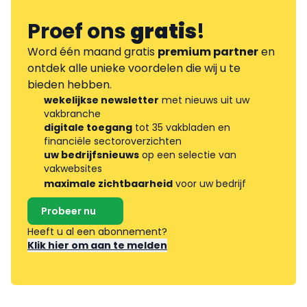
Proef ons
gratis
!
Word één maand gratis
premium partner
en
ontdek alle unieke voordelen die wij u te
bieden hebben.
wekelijkse newsletter
met nieuws uit uw
vakbranche
digitale toegang
tot 35 vakbladen en
financiële sectoroverzichten
uw bedrijfsnieuws
op een selectie van
vakwebsites
maximale zichtbaarheid
voor uw bedrijf
Probeer nu
Heeft u al een abonnement?
Klik hier om aan te melden