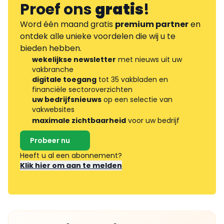
Proef ons
gratis
!
Word één maand gratis
premium partner
en
ontdek alle unieke voordelen die wij u te
bieden hebben.
wekelijkse newsletter
met nieuws uit uw
vakbranche
digitale toegang
tot 35 vakbladen en
financiële sectoroverzichten
uw bedrijfsnieuws
op een selectie van
vakwebsites
maximale zichtbaarheid
voor uw bedrijf
Probeer nu
Heeft u al een abonnement?
Klik hier om aan te melden