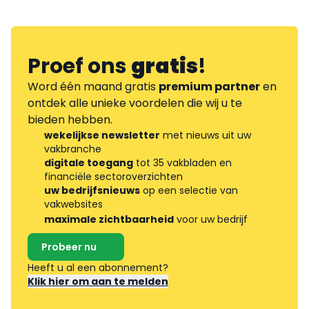
Proef ons
gratis
!
Word één maand gratis
premium partner
en
ontdek alle unieke voordelen die wij u te
bieden hebben.
wekelijkse newsletter
met nieuws uit uw
vakbranche
digitale toegang
tot 35 vakbladen en
financiële sectoroverzichten
uw bedrijfsnieuws
op een selectie van
vakwebsites
maximale zichtbaarheid
voor uw bedrijf
Probeer nu
Heeft u al een abonnement?
Klik hier om aan te melden