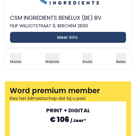
CSM INGREDIENTS BENELUX (BE) BV
FILIP WILLIOTSTRAAT 9, BERCHEM 2600
Meer info
Mailen
Website
Route
Bellen
Word premium member
Kies het lidmaatschap dat bij u past
PRINT + DIGITAL
€ 106
/
Jaar
*