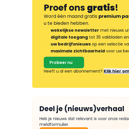
Proef ons
gratis
!
Word één maand gratis
premium pa
u te bieden hebben.
wekelijkse newsletter
met nieuws ui
digitale toegang
tot 35 vakbladen en
uw bedrijfsnieuws
op een selectie v
maximale zichtbaarheid
voor uw bed
Probeer nu
Heeft u al een abonnement?
Klik hier o
Deel je (nieuws)verhaal
Heb je nieuws dat relevant is voor onze reda
meldformulier.