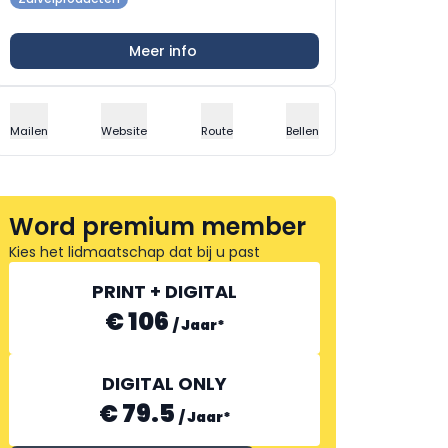
Meer info
Mailen
Website
Route
Bellen
Word premium member
Kies het lidmaatschap dat bij u past
PRINT + DIGITAL
€ 106
/
Jaar
*
DIGITAL ONLY
€ 79.5
/
Jaar
*