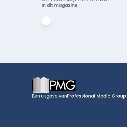
In dit magazine
Footer
Een uitgave van
Professional Media Group