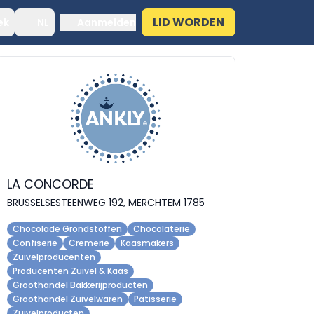
LID WORDEN
ek
NL
Aanmelden
LA CONCORDE
BRUSSELSESTEENWEG 192, MERCHTEM 1785
Chocolade Grondstoffen
Chocolaterie
Confiserie
Cremerie
Kaasmakers
Zuivelproducenten
Producenten Zuivel & Kaas
Groothandel Bakkerijproducten
Groothandel Zuivelwaren
Patisserie
Zuivelproducten