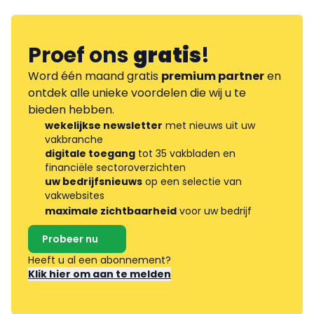
Proef ons
gratis
!
Word één maand gratis
premium partner
en
ontdek alle unieke voordelen die wij u te
bieden hebben.
wekelijkse newsletter
met nieuws uit uw
vakbranche
digitale toegang
tot 35 vakbladen en
financiële sectoroverzichten
uw bedrijfsnieuws
op een selectie van
vakwebsites
maximale zichtbaarheid
voor uw bedrijf
Probeer nu
Heeft u al een abonnement?
Klik hier om aan te melden