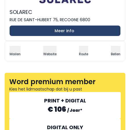
SOLAREC
RUE DE SAINT-HUBERT 75, RECOGNE 6800
Meer info
Mailen
Website
Route
Bellen
Word premium member
Kies het lidmaatschap dat bij u past
PRINT + DIGITAL
€ 106
/
Jaar
*
DIGITAL ONLY