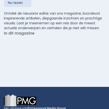
Nu lezen
Ontdek de nieuwste editie van ons magazine, boordevol
inspirerende artikelen, diepgaande inzichten en prachtige
visuals. Laat je meenemen op een reis door de meest
actuele onderwerpen en verhalen die je niet wilt missen.
In dit magazine
Footer
Een uitgave van
Professional Media Group