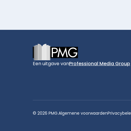
Footer
Een uitgave van
Professional Media Group
© 2026 PMG.
Algemene voorwaarden
Privacybele