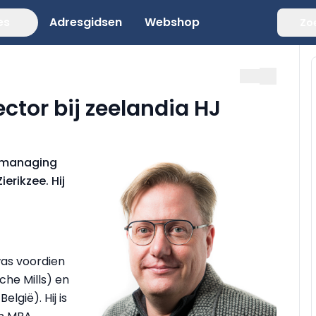
es
Adresgidsen
Webshop
Zo
tor bij zeelandia HJ
s managing
erikzee. Hij
was voordien
he Mills) en
lgië). Hij is