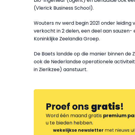
bio-ingenieur (Ugent) en behaalde ook e
(Vlerick Business School).
Wouters nv werd begin 2021 onder leiding 
verkocht in 2 delen, een deel aan sauzen-
Koninklijke Zeelandia Groep.
De Baets landde op die manier binnen de Z
ook de Nederlandse operationele activitei
in Zierikzee) aanstuurt.
Proef ons
gratis
!
Word één maand gratis
premium pa
u te bieden hebben.
wekelijkse newsletter
met nieuws ui