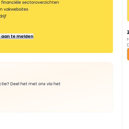
 financiële sectoroverzichten
an vakwebsites
rijf
m aan te melden
ctie? Deel het met ons via het