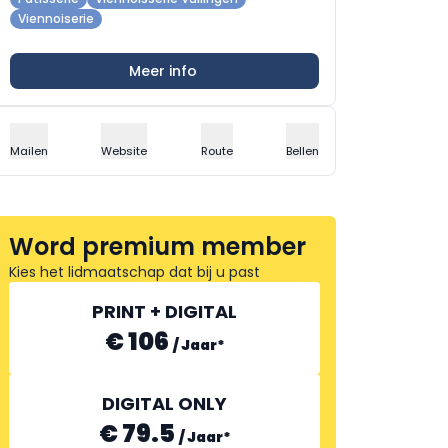
Viennoiserie
Meer info
Mailen
Website
Route
Bellen
Word premium member
Kies het lidmaatschap dat bij u past
PRINT + DIGITAL
€ 106
/
Jaar
*
DIGITAL ONLY
€ 79.5
/
Jaar
*