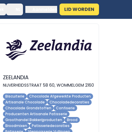
LID WORDEN
ek
NL
Aanmelden
ZEELANDIA
NIJVERHEIDSSTRAAT 58 60, WOMMELGEM 2160
Biscuiterie
Chocolade Afgewerkte Producten
Artisanale Chocolade
Chocoladedecoraties
Chocolade Grondstoffen
Confiserie
Producenten Artisanale Patisserie
Groothandel Bakkerijproducten
Brood
Broodmixen
Patisseriedecoraties
Patisserie
Viennoisserie Vullingen