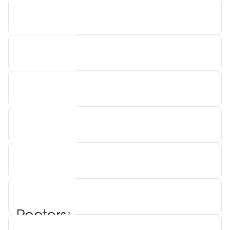
CRETEL
STEEN
BARSSO
HORECATEL
PEETERS