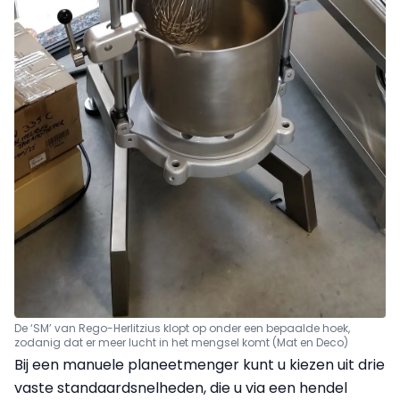
De ‘SM’ van Rego-Herlitzius klopt op onder een bepaalde hoek,
zodanig dat er meer lucht in het mengsel komt (Mat en Deco)
Bij een manuele planeetmenger kunt u kiezen uit drie
vaste standaardsnelheden, die u via een hendel