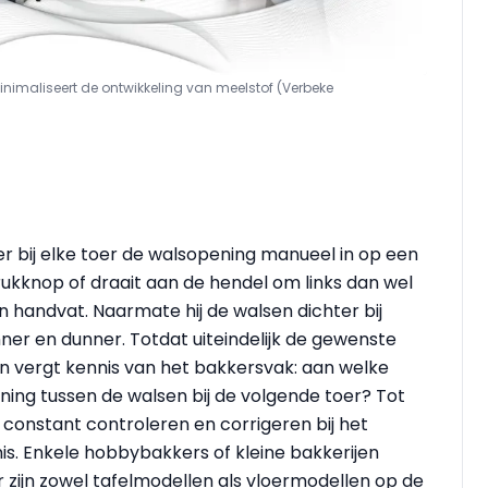
inimaliseert de ontwikkeling van meelstof (Verbeke
ker bij elke toer de walsopening manueel in op een
rukknop of draait aan de hendel om links dan wel
en handvat. Naarmate hij de walsen dichter bij
ner en dunner. Totdat uiteindelijk de gewenste
en vergt kennis van het bakkersvak: aan welke
ening tussen de walsen bij de volgende toer? Tot
t constant controleren en corrigeren bij het
nis. Enkele hobbybakkers of kleine bakkerijen
r zijn zowel tafelmodellen als vloermodellen op de