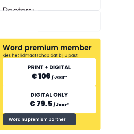
PEETERS
VERHOEST MACHINERY
Word premium member
Kies het lidmaatschap dat bij u past
KAAK GROEP BV
PRINT + DIGITAL
€ 106
/
Jaar
*
DIGITAL ONLY
€ 79.5
/
Jaar
*
Word nu premium partner