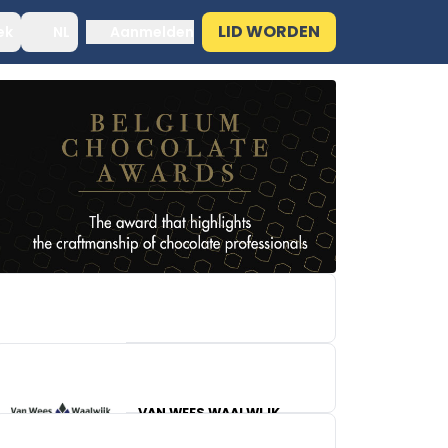
LID WORDEN
ek
NL
Aanmelden
VAN WEES WAALWIJK