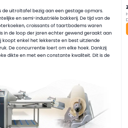
 is de uitroltafel bezig aan een gestage opmars.
elijke en semi-industriële bakkerij. De tijd van de
 boterkoeken, croissants of taart­bodems waren
is in de loop der jaren echter gewend geraakt aan
 koopt enkel het lekkerste en best uitziende
uk. De concurrentie loert om elke hoek. Dankzij
eke dikte en met een constante kwaliteit. Dit is de