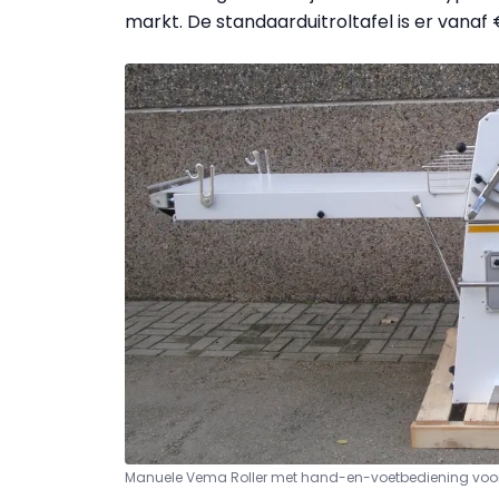
markt. De standaarduitroltafel is er vanaf
Manuele Vema Roller met hand-en-voetbediening voor 