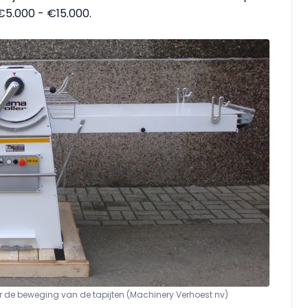
 €5.000 - €15.000.
de beweging van de tapijten (Machinery Verhoest nv)