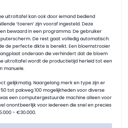
 uitroltafel kan ook door iemand bediend
ende ‘toeren’ zijn vooraf ingesteld. Deze
den bewaard in een programma. De gebruiker
­puterscherm. De rest gaat volledig auto­matisch:
de de perfecte dikte is bereikt. Een bloemstrooier
pvangplaat onderaan die verhindert dat de bloem
uitroltafel wordt de productietijd herleid tot een
en manuele.
ect gelijkmatig. Naargelang merk en type zijn er
 50 tot pakweg 100 mogelijkheden voor diverse
 was een computergestuurde machine alleen voor
wel onontbeerlijk voor iedereen die snel en precies
5.000 - €30.000.