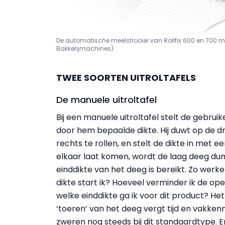
De automatische meelstrooier van Rollfix 600 en 700 m
Bakkerijmachines)
TWEE SOORTEN UITROLTAFELS
De manuele uitroltafel
Bij een manuele uitroltafel stelt de gebrui
door hem bepaalde dikte. Hij duwt op de d
rechts te rollen, en stelt de dikte in met e
elkaar laat komen, wordt de laag deeg dun
einddikte van het deeg is bereikt. Zo werk
dikte start ik? Hoeveel verminder ik de op
welke einddikte ga ik voor dit product? He
‘toeren’ van het deeg vergt tijd en vakken
zweren nog steeds bij dit standaardtype. E