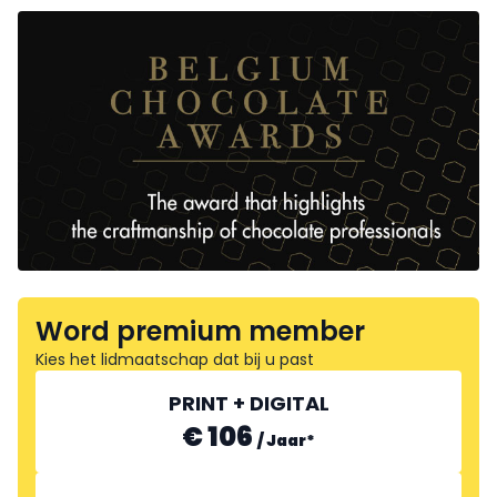
Word premium member
Kies het lidmaatschap dat bij u past
PRINT + DIGITAL
€ 106
/
Jaar
*