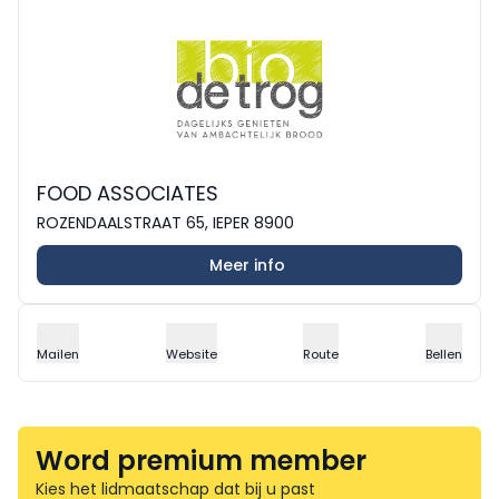
FOOD ASSOCIATES
ROZENDAALSTRAAT 65, IEPER 8900
Meer info
Mailen
Website
Route
Bellen
Word premium member
Kies het lidmaatschap dat bij u past