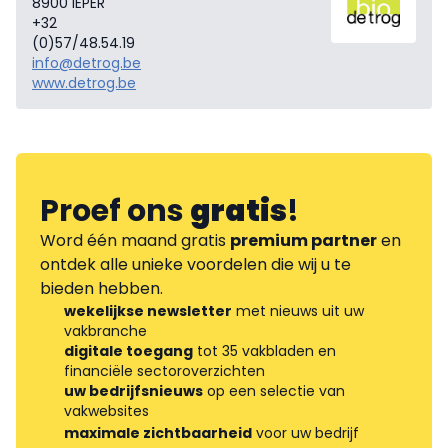
8900 IEPER
+32
(0)57/48.54.19
info@detrog.be
www.detrog.be
Proef ons
gratis
!
Word één maand gratis
premium partner
en
ontdek alle unieke voordelen die wij u te
bieden hebben.
wekelijkse newsletter
met nieuws uit uw
vakbranche
digitale toegang
tot 35 vakbladen en
financiële sectoroverzichten
uw bedrijfsnieuws
op een selectie van
vakwebsites
maximale zichtbaarheid
voor uw bedrijf