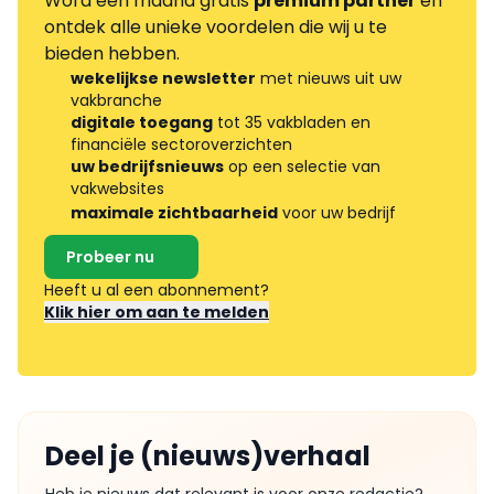
Word één maand gratis
premium partner
en
ontdek alle unieke voordelen die wij u te
bieden hebben.
wekelijkse newsletter
met nieuws uit uw
vakbranche
digitale toegang
tot 35 vakbladen en
financiële sectoroverzichten
uw bedrijfsnieuws
op een selectie van
vakwebsites
maximale zichtbaarheid
voor uw bedrijf
Probeer nu
Heeft u al een abonnement?
Klik hier om aan te melden
Deel je (nieuws)verhaal