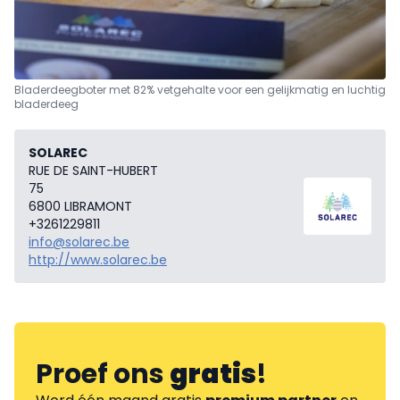
Bladerdeegboter met 82% vetgehalte voor een gelijkmatig en luchtig
bladerdeeg
SOLAREC
RUE DE SAINT-HUBERT
75
6800 LIBRAMONT
+3261229811
info@solarec.be
http://www.solarec.be
Proef ons
gratis
!