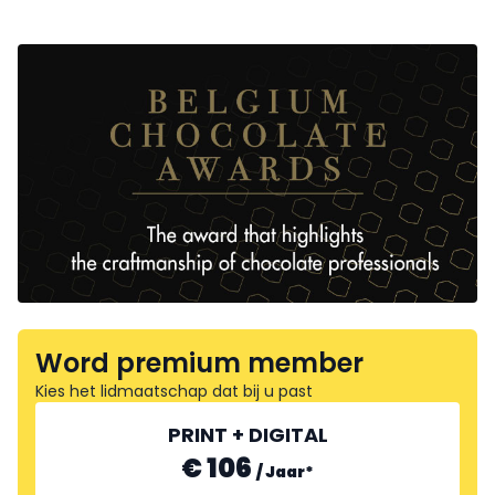
Word premium member
Kies het lidmaatschap dat bij u past
PRINT + DIGITAL
€ 106
/
Jaar
*