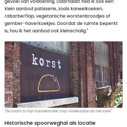
gevoel van voldoening. Daarnaast heb ik ook een
klein aanbod patisserie, zoals kaneelkoeken,
rabarberflap, vegetarische worstenbroodjes of
gember-haverkoekjes. Doordat de ruimte beperkt
is, hou ik het aanbod ook kleinschalig."
"De naam is mijn handelsmerk; mijn visitekaartje als het ware"
Historische spoorweghal als locatie