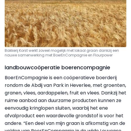
Bakkerij Korst werkt zoveel mogelijk met lokaal graan dankzij een
nauwe samenwerking met BoerEnCompagnie en Flourpower
landbouwcoöperatie boerencompagnie
BoerEnCompagnie is een coöperatieve boerderij
rondom de Abdij van Park in Heverlee, met groenten,
granen, vlees, aardappelen, fruit en vlees. Dankzij het
ruime aanbod aan duurzame producten kunnen ze
eenvoudig kringlopen sluiten, waarbij het ene
afvalproduct een waardevolle grondstof is voor het
andere. “Een deel van mijn graan is afkomstig van de
velden van BoerEnCompagnie in de wijde Leuvense