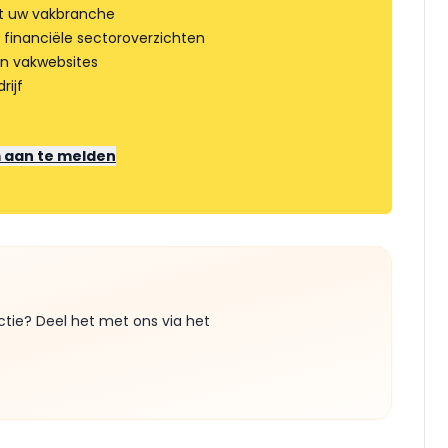
t uw vakbranche
 financiële sectoroverzichten
an vakwebsites
rijf
m aan te melden
ctie? Deel het met ons via het