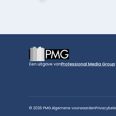
Footer
Een uitgave van
Professional Media Group
© 2026 PMG.
Algemene voorwaarden
Privacybele