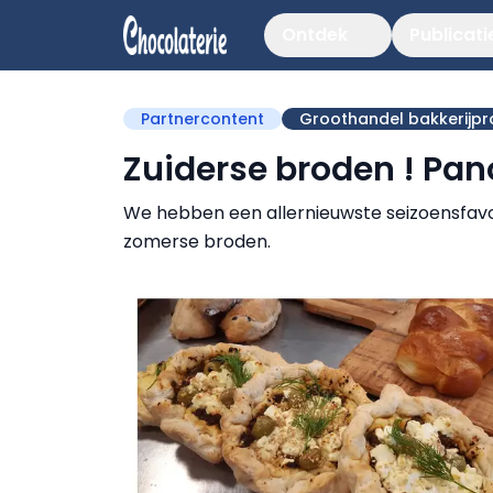
Ontdek
Publicati
Partnercontent
Groothandel bakkerijp
Zuiderse broden ! Pano
We hebben een allernieuwste seizoensfavorie
zomerse broden.