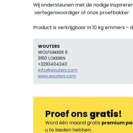
Wij ondersteunen met de nodige inspirere
vertegenwoordiger of onze proefbakker
Product is verkrijgbaar in 10 kg emmers – 
WOUTERS
WOLFSAKKER 6
9160 LOKEREN
+3293404240
info@wouters.com
www.wouters.com
Proef ons
gratis
!
Word één maand gratis
premium pa
u te bieden hebben.