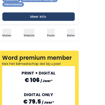
Viennoiserie
Meer info
Mailen
Website
Route
Bellen
Word premium member
Kies het lidmaatschap dat bij u past
PRINT + DIGITAL
€ 106
/
Jaar
*
DIGITAL ONLY
€ 79.5
/
Jaar
*