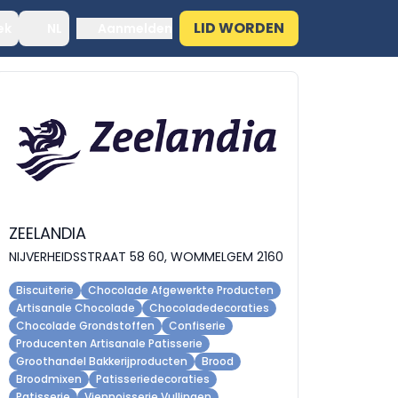
LID WORDEN
ek
NL
Aanmelden
ZEELANDIA
NIJVERHEIDSSTRAAT 58 60, WOMMELGEM 2160
Biscuiterie
Chocolade Afgewerkte Producten
Artisanale Chocolade
Chocoladedecoraties
Chocolade Grondstoffen
Confiserie
Producenten Artisanale Patisserie
Groothandel Bakkerijproducten
Brood
Broodmixen
Patisseriedecoraties
Patisserie
Viennoisserie Vullingen