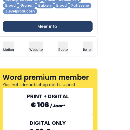
Brood
Granen
Bakkerij
Brood
Patisserie
Zuivelproducten
Meer info
Mailen
Website
Route
Bellen
Word premium member
Kies het lidmaatschap dat bij u past
PRINT + DIGITAL
€ 106
/
Jaar
*
DIGITAL ONLY