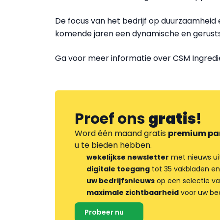
De focus van het bedrijf op duurzaamheid 
komende jaren een dynamische en gerustst
Ga voor meer informatie over CSM Ingred
Proef ons
gratis
!
Word één maand gratis
premium pa
u te bieden hebben.
wekelijkse newsletter
met nieuws ui
digitale toegang
tot 35 vakbladen en
uw bedrijfsnieuws
op een selectie v
maximale zichtbaarheid
voor uw bed
Probeer nu