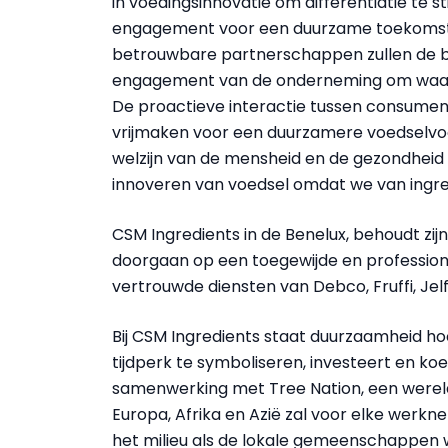
in voedingsinnovatie om differentiatie te 
engagement voor een duurzame toekomst e
betrouwbare partnerschappen zullen de b
engagement van de onderneming om waard
De proactieve interactie tussen consument
vrijmaken voor een duurzamere voedselvo
welzijn van de mensheid en de gezondheid v
innoveren van voedsel omdat we van ingr
CSM Ingredients in de Benelux, behoudt zij
doorgaan op een toegewijde en professio
vertrouwde diensten van Debco, Fruffi, Jel
Bij CSM Ingredients staat duurzaamheid ho
tijdperk te symboliseren, investeert en ko
samenwerking met Tree Nation, een wereld
Europa, Afrika en Azië zal voor elke we
het milieu als de lokale gemeenschappen