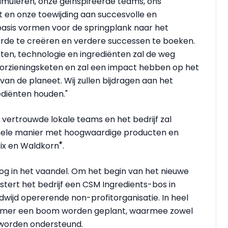
stimuleren, onze geïnspireerde teams, ons
n onze toewijding aan succesvolle en
asis vormen voor de springplank naar het
e te creëren en verdere successen te boeken.
en, technologie en ingrediënten zal de weg
orzieningsketen en zal een impact hebben op het
an de planeet. Wij zullen bijdragen aan het
ediënten houden."
n vertrouwde lokale teams en het bedrijf zal
nele manier met hoogwaardige producten en
®
fix en Waldkorn
.
og in het vaandel. Om het begin van het nieuwe
estert het bedrijf een CSM Ingredients-bos in
wijd opererende non-profitorganisatie. In heel
rknemer een boom worden geplant, waarmee zowel
 worden ondersteund.