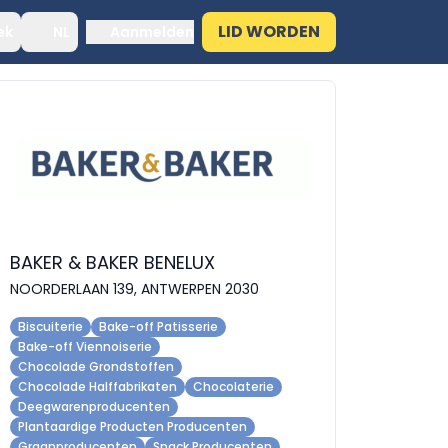
LID WORDEN
ek
NL
Aanmelden
BAKER & BAKER BENELUX
NOORDERLAAN 139, ANTWERPEN 2030
Biscuiterie
Bake-off Patisserie
Bake-off Viennoiserie
Chocolade Grondstoffen
Chocolade Halffabrikaten
Chocolaterie
Deegwarenproducenten
Plantaardige Producten Producenten
Graanproducenten
Snack Producenten