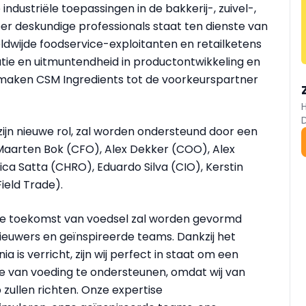
dustriële toepassingen in de bakkerij-, zuivel-,
zeer deskundige professionals staat ten dienste van
ldwijde foodservice-exploitanten en retailketens
atie en uitmuntendheid in productontwikkeling en
 maken CSM Ingredients tot de voorkeurspartner
 zijn nieuwe rol, zal worden ondersteund door een
aarten Bok (CFO), Alex Dekker (COO), Alex
ica Satta (CHRO), Eduardo Silva (CIO), Kerstin
eld Trade).
 "De toekomst van voedsel zal worden gevormd
ieuwers en geïnspireerde teams. Dankzij het
 is verricht, zijn wij perfect in staat om een
tie van voeding te ondersteunen, omdat wij van
 zullen richten. Onze expertise