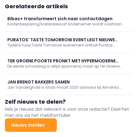
Gerelateerde artikels
Bibac+ transformeert zich naar contactdagen
Kostenbesparing/kostenbewust ondernemen wordt voortaan
met dikke letters geschreven. Om Bibac+ aan deze nieuwe
challenge aan te passen, transformeren wij het event naar een
nieuw concept.
PURATOS' TASTE TOMORROW EVENT LEGT NIEUWE
Tijdens haar Taste Tomorrow evenement onthult Puratos
TRENDS BLOOT
gloednieuwe inzichten die ingrijpende veranderingen in
consumentengewoonten en -voorkeuren aantonen, wat op zijn
beurt implicaties heeft voor spelers in bakkerij-, patisserie- en
TER GROENE POORTE PRONKT MET HYPERMODERNE
chocoladesector.
De eerste schooldag is altijd spannend, maar op Ter Groene
BAKKERIJSCHOOL
Poorte kreeg 1 september een gouden randje. In het bijzijn van Ben
Weyts en Jan Jambon maakten 400 leerlingen kennis met de
gloednieuwe bakkerijschool.
JAN BRENGT BAKKERS SAMEN
Jan Vanderghote is sinds maart 2020 adviseur bij Alimento.
Hierbij nam hij de fakkel over van Guido Devillé, een van de
belangrijkste en klinkende namen in de bakkerijbranche. Toch
Zelf nieuws te delen?
deinst Jan niet terug om ook zijn eigen accenten te leggen als
nieuwe Adviseur Bakkerijsector.
Heb je nieuws dat relevant is voor onze redactie? Deel het
met ons via het meldformulier.
Nieuws melden