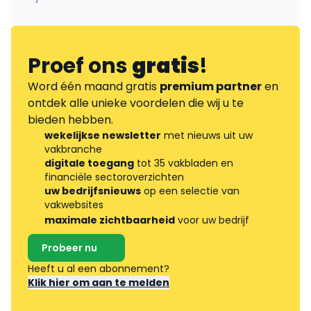
Proef ons
gratis
!
Word één maand gratis
premium partner
en
ontdek alle unieke voordelen die wij u te
bieden hebben.
wekelijkse newsletter
met nieuws uit uw
vakbranche
digitale toegang
tot 35 vakbladen en
financiële sectoroverzichten
uw bedrijfsnieuws
op een selectie van
vakwebsites
maximale zichtbaarheid
voor uw bedrijf
Probeer nu
Heeft u al een abonnement?
Klik hier om aan te melden