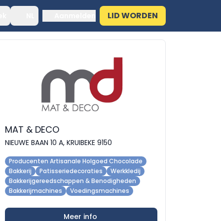
LID WORDEN
ek
NL
Aanmelden
MAT & DECO
NIEUWE BAAN 10 A, KRUIBEKE 9150
Producenten Artisanale Holgoed Chocolade
Bakkerij
Patisseriedecoraties
Werkkledij
Bakkerijgereedschappen & Benodigheden
Bakkerijmachines
Voedingsmachines
Meer info