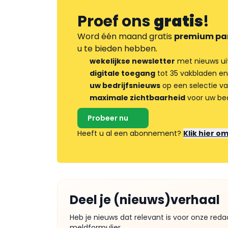
Proef ons
gratis
!
Word één maand gratis
premium pa
u te bieden hebben.
wekelijkse newsletter
met nieuws ui
digitale toegang
tot 35 vakbladen en
uw bedrijfsnieuws
op een selectie v
maximale zichtbaarheid
voor uw bed
Probeer nu
Heeft u al een abonnement?
Klik hier o
Deel je (nieuws)verhaal
Heb je nieuws dat relevant is voor onze reda
meldformulier.