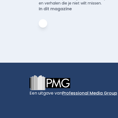
en verhalen die je niet wilt missen.
In dit magazine
Footer
Een uitgave van
Professional Media Group