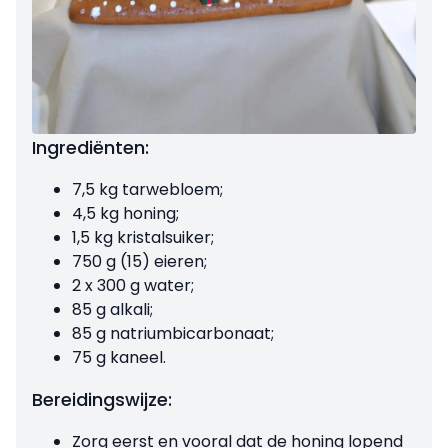
Ingrediënten:
7,5 kg tarwebloem;
4,5 kg honing;
1,5 kg kristalsuiker;
750 g (15) eieren;
2 x 300 g water;
85 g alkali;
85 g natriumbicarbonaat;
75 g kaneel.
Bereidingswijze:
Zorg eerst en vooral dat de honing lopend