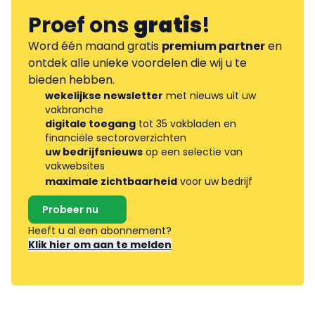
Proef ons
gratis
!
Word één maand gratis
premium partner
en
ontdek alle unieke voordelen die wij u te
bieden hebben.
wekelijkse newsletter
met nieuws uit uw
vakbranche
digitale toegang
tot 35 vakbladen en
financiële sectoroverzichten
uw bedrijfsnieuws
op een selectie van
vakwebsites
maximale zichtbaarheid
voor uw bedrijf
Probeer nu
Heeft u al een abonnement?
Klik hier om aan te melden