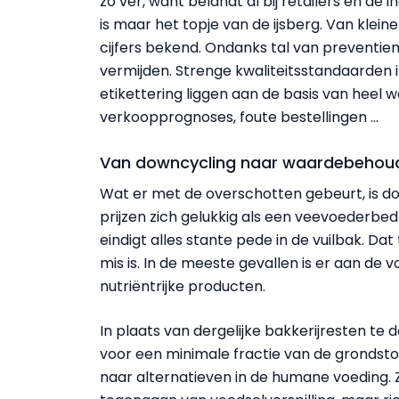
zo ver, want belandt al bij retailers en de i
is maar het topje van de ijsberg. Van klein
cijfers bekend. Ondanks tal van preventie
vermijden. Strenge kwaliteitsstandaarden 
etikettering liggen aan de basis van heel w
verkoopprognoses, foute bestellingen ...
Van downcycling naar waardebehou
Wat er met de overschotten gebeurt, is do
prijzen zich gelukkig als een veevoederbedr
eindigt alles stante pede in de vuilbak. Dat 
mis is. In de meeste gevallen is er aan de 
nutriëntrijke producten.
In plaats van dergelijke bakkerijresten te
voor een minimale fractie van de grondst
naar alternatieven in de humane voeding. Zi