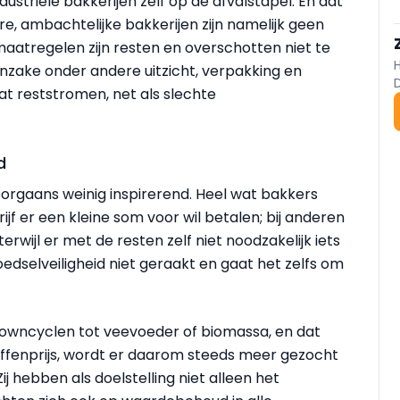
ndustriële bakkerijen zelf op de afvalstapel. En dat
ere, ambachtelijke bakkerijen zijn namelijk geen
maatregelen zijn resten en overschotten niet te
inzake onder andere uitzicht, verpakking en
at reststromen, net als slechte
d
orgaans weinig inspirerend. Heel wat bakkers
ijf er een kleine som voor wil betalen; bij anderen
terwijl er met de resten zelf niet noodzakelijk iets
voedselveiligheid niet geraakt en gaat het zelfs om
 downcyclen tot veevoeder of biomassa, en dat
offenprijs, wordt er daarom steeds meer gezocht
j hebben als doelstelling niet alleen het