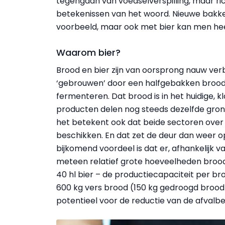
tegengaan van voedselverspilling, maar ri
betekenissen van het woord. Nieuwe bakke
voorbeeld, maar ook met bier kan men hee
Waarom bier?
Brood en bier zijn van oorsprong nauw ver
‘gebrouwen’ door een halfgebakken brood 
fermenteren. Dat brood is in het huidige,
producten delen nog steeds dezelfde gron
het betekent ook dat beide sectoren over 
beschikken. En dat zet de deur dan weer o
bijkomend voordeel is dat er, afhankelijk v
meteen relatief grote hoeveelheden brood
40 hl bier – de productiecapaciteit per b
600 kg vers brood (150 kg gedroogd brood)
potentieel voor de reductie van de afvalbe