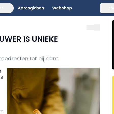
es
Adresgidsen
Webshop
Zo
UWER IS UNIEKE
oodresten tot bij klant
e
al
er