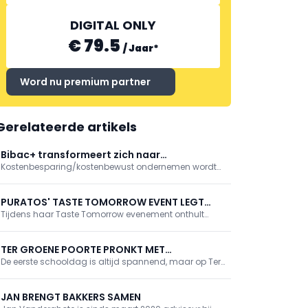
DIGITAL ONLY
€ 79.5
/
Jaar
*
Word nu premium partner
Gerelateerde artikels
Bibac+ transformeert zich naar
Kostenbesparing/kostenbewust ondernemen wordt
contactdagen
voortaan met dikke letters geschreven. Om Bibac+
aan deze nieuwe challenge aan te passen,
transformeren wij het event naar een nieuw concept.
PURATOS' TASTE TOMORROW EVENT LEGT
Tijdens haar Taste Tomorrow evenement onthult
NIEUWE TRENDS BLOOT
Puratos gloednieuwe inzichten die ingrijpende
veranderingen in consumentengewoonten en -
voorkeuren aantonen, wat op zijn beurt implicaties
TER GROENE POORTE PRONKT MET
heeft voor spelers in bakkerij-, patisserie- en
De eerste schooldag is altijd spannend, maar op Ter
HYPERMODERNE BAKKERIJSCHOOL
chocoladesector.
Groene Poorte kreeg 1 september een gouden randje.
In het bijzijn van Ben Weyts en Jan Jambon maakten
400 leerlingen kennis met de gloednieuwe
JAN BRENGT BAKKERS SAMEN
bakkerijschool.