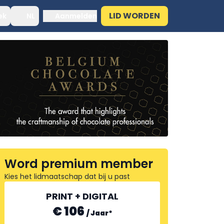
LID WORDEN
ek
NL
Aanmelden
Word premium member
Kies het lidmaatschap dat bij u past
PRINT + DIGITAL
€ 106
/
Jaar
*