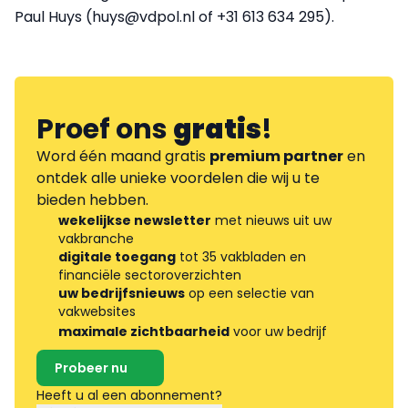
Paul Huys (huys@vdpol.nl of +31 613 634 295).
Proef ons
gratis
!
Word één maand gratis
premium partner
en
ontdek alle unieke voordelen die wij u te
bieden hebben.
wekelijkse newsletter
met nieuws uit uw
vakbranche
digitale toegang
tot 35 vakbladen en
financiële sectoroverzichten
uw bedrijfsnieuws
op een selectie van
vakwebsites
maximale zichtbaarheid
voor uw bedrijf
Probeer nu
Heeft u al een abonnement?