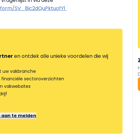
ragenlijst in via deze
fe/form/SV_8ic2dQuPktuofY1
rtner
en ontdek alle unieke voordelen die wij
t uw vakbranche
 financiële sectoroverzichten
an vakwebsites
rijf
m aan te melden