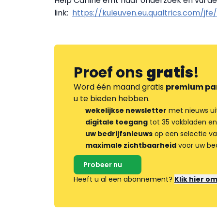
Help Carline emt haar onderzoek en vul de v
link:
https://kuleuven.eu.qualtrics.com/j
Proef ons
gratis
!
Word één maand gratis
premium pa
u te bieden hebben.
wekelijkse newsletter
met nieuws ui
digitale toegang
tot 35 vakbladen en
uw bedrijfsnieuws
op een selectie v
maximale zichtbaarheid
voor uw bed
Probeer nu
Heeft u al een abonnement?
Klik hier o