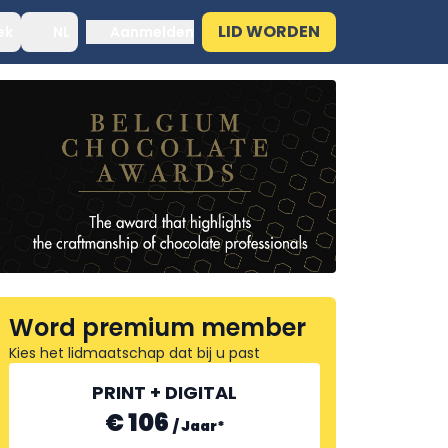
LID WORDEN
ek
NL
Aanmelden
Word premium member
Kies het lidmaatschap dat bij u past
PRINT + DIGITAL
€ 106
/
Jaar
*