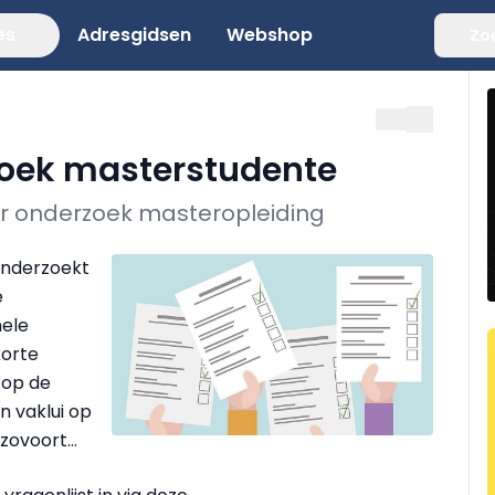
es
Adresgidsen
Webshop
Zo
oek masterstudente
r onderzoek masteropleiding
onderzoekt
e
nele
korte
 op de
jn vaklui op
ovoort...