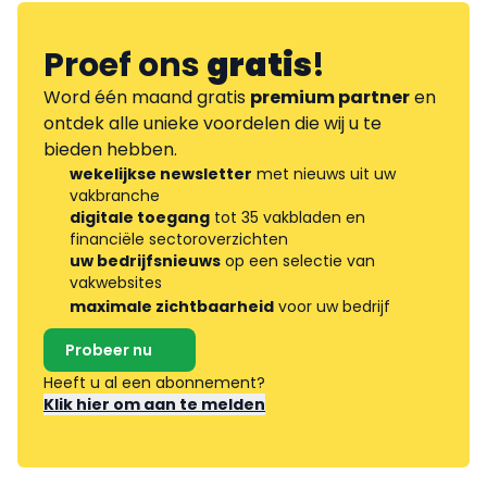
Proef ons
gratis
!
Word één maand gratis
premium partner
en
ontdek alle unieke voordelen die wij u te
bieden hebben.
wekelijkse newsletter
met nieuws uit uw
vakbranche
digitale toegang
tot 35 vakbladen en
financiële sectoroverzichten
uw bedrijfsnieuws
op een selectie van
vakwebsites
maximale zichtbaarheid
voor uw bedrijf
Probeer nu
Heeft u al een abonnement?
Klik hier om aan te melden