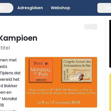
es
Adresgidsen
Webshop
Zo
 Kampioen
itel
amen met
aats
Tijdens dat
wereld het
rd Bakker
oen en
 Mondial
018