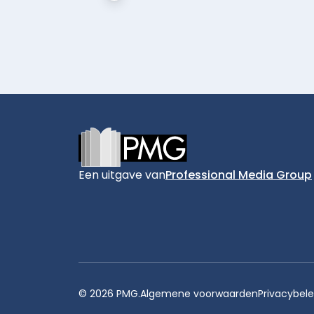
Footer
Een uitgave van
Professional Media Group
© 2026 PMG.
Algemene voorwaarden
Privacybele