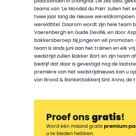
plaatsvinden in Shanghai. De zes best gek
teams van ‘Le Mondial du Pain’ zullen het
twee jaar lang de nieuwe wereldkampioen 
wereldtitel. Daarom wordt zijn hele team 
Vaerenbergh en Guide Devillé, en door Aspi
bakkersberoep bij jongeren wil promoten. O
team is sinds juni aan het trainen en elk 
wedstrijd zullen Bakker Bart en zijn team a
bedrijf dat daar is gevestigd nog de laats
première van het wedstrijdnieuws kan u o
van Brood & Banketbakkerij Sint Anna, de t
Proef ons
gratis
!
Word één maand gratis
premium pa
u te bieden hebben.