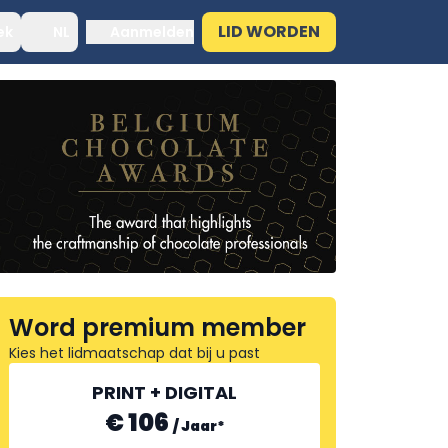
LID WORDEN
ek
NL
Aanmelden
Word premium member
Kies het lidmaatschap dat bij u past
PRINT + DIGITAL
€ 106
/
Jaar
*