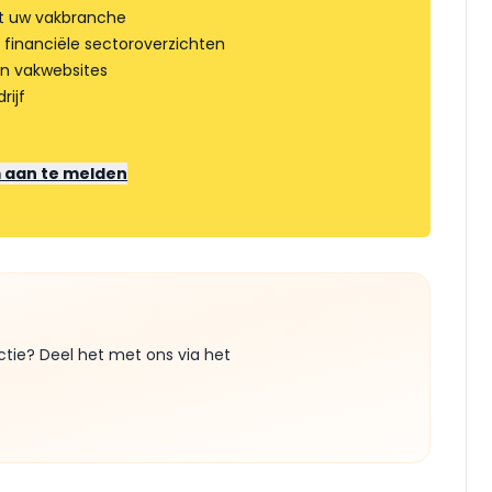
t uw vakbranche
 financiële sectoroverzichten
an vakwebsites
rijf
m aan te melden
ctie? Deel het met ons via het