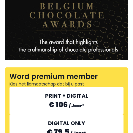
Word premium member
Kies het lidmaatschap dat bij u past
PRINT + DIGITAL
€ 106
/
Jaar
*
DIGITAL ONLY
€ 79.5
/
Jaar
*