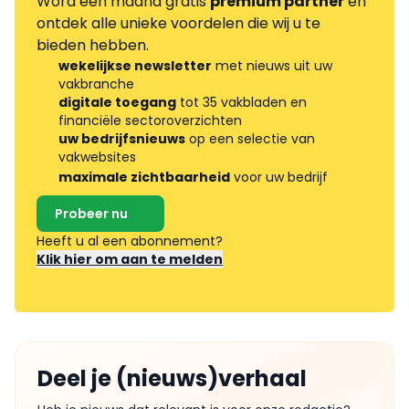
Word één maand gratis
premium partner
en
ontdek alle unieke voordelen die wij u te
bieden hebben.
wekelijkse newsletter
met nieuws uit uw
vakbranche
digitale toegang
tot 35 vakbladen en
financiële sectoroverzichten
uw bedrijfsnieuws
op een selectie van
vakwebsites
maximale zichtbaarheid
voor uw bedrijf
Probeer nu
Heeft u al een abonnement?
Klik hier om aan te melden
Deel je (nieuws)verhaal