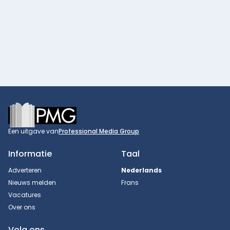
Footer
Een uitgave van
Professional Media Group
Informatie
Taal
Adverteren
Nederlands
Nieuws melden
Frans
Vacatures
Over ons
Volg ons