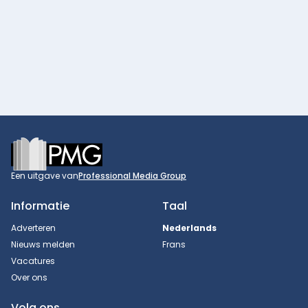
Footer
Een uitgave van
Professional Media Group
Informatie
Taal
Adverteren
Nederlands
Nieuws melden
Frans
Vacatures
Over ons
Volg ons