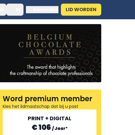
LID WORDEN
ek
NL
Aanmelden
Word premium member
Kies het lidmaatschap dat bij u past
PRINT + DIGITAL
€ 106
/
Jaar
*