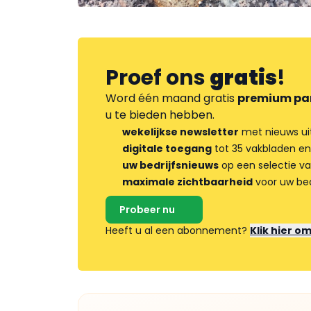
Proef ons
gratis
!
Word één maand gratis
premium pa
u te bieden hebben.
wekelijkse newsletter
met nieuws ui
digitale toegang
tot 35 vakbladen en
uw bedrijfsnieuws
op een selectie v
maximale zichtbaarheid
voor uw bed
Probeer nu
Heeft u al een abonnement?
Klik hier o