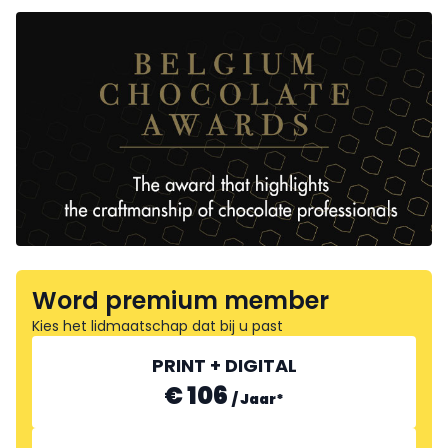
Word premium member
Kies het lidmaatschap dat bij u past
PRINT + DIGITAL
€ 106
/
Jaar
*