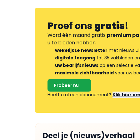
Proef ons
gratis
!
Word één maand gratis
premium pa
u te bieden hebben.
wekelijkse newsletter
met nieuws ui
digitale toegang
tot 35 vakbladen en
uw bedrijfsnieuws
op een selectie v
maximale zichtbaarheid
voor uw bed
Probeer nu
Heeft u al een abonnement?
Klik hier o
Deel je (nieuws)verhaal