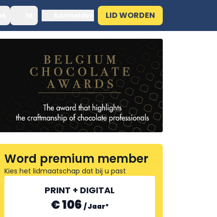
LID WORDEN
ek
NL
Aanmelden
Word premium member
Kies het lidmaatschap dat bij u past
PRINT + DIGITAL
€ 106
/
Jaar
*