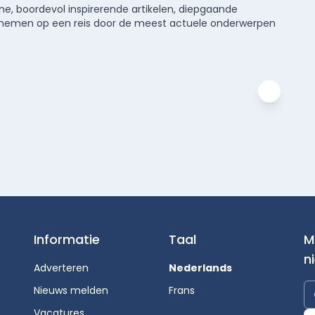
e, boordevol inspirerende artikelen, diepgaande
meenemen op een reis door de meest actuele onderwerpen
Informatie
Taal
M
n
Adverteren
Nederlands
Nieuws melden
Frans
Vacatures