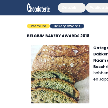
Ontdek
Publicati
Premium
Bakery awards
BELGIUM BAKERY AWARDS 2018
Catego
Bakkeri
Naam c
Beschri
hebben 
en Japa