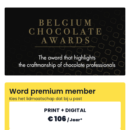
Word premium member
Kies het lidmaatschap dat bij u past
PRINT + DIGITAL
€ 106
/
Jaar
*