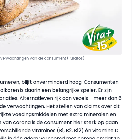
 de verwachtingen van de consument (Puratos)
umeren, blijft onverminderd hoog. Consumenten
koren is daarin een belangrijke speler. Er zijn
iaties. Alternatieven rijk aan vezels - meer dan 6
de verwachtingen. Het stellen van claims over dit
rijkte voedingsmiddelen met extra mineralen en
le van corona is de consument hier sterk op gaan
rschillende vitamines (B1, B2, B12) én vitamine D.
kwijls in één adem vernoemd met corona omdat ze