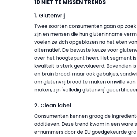
10 NIET TE MISSEN TRENDS
1. Glutenvrij
Twee soorten consumenten gaan op zoek naa
zijn en mensen die hun gluteninname vermi
voelen ze zich opgeblazen na het eten van 
alternatief. De bewuste keuze voor glutenvr
over het hoogtepunt heen. Het segment is 
kwaliteit is sterk geëvolueerd. Bovendien is
en bruin brood, maar ook gebakjes, sandwic
om glutenvrij brood te maken omwille van h
maken, zijn 'volledig glutenvrij' gecertificee
2. Clean label
Consumenten kennen graag de ingrediënten
additieven. Deze trend kwam in een ware 
e-nummers door de EU goedgekeurde gronds