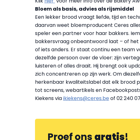
Klik
hier
voor meer info over de Bakery Aw
Bloem als basis, advies als rijsmiddel
Een lekker brood vraagt liefde, tijd en tec
daarvan weet bloemproducent Ceres alles.
speler een partner voor haar bakkers. Iem
bakkersvraag onbeantwoord laat – of het
of iets anders. Er staat continu een team v
dezelfde persoon over de vloer: zijn verte
luisteren of alles draait. Hij brengt ook u
zich concentreren op zijn werk. Om dieze
herkenbaar kwaliteitslabel dat elk brood 
tot screens, webartikels en Facebookposts
Kiekens via
ikiekens@ceres.be
of 02 240 07
Proef ons
gratis
!