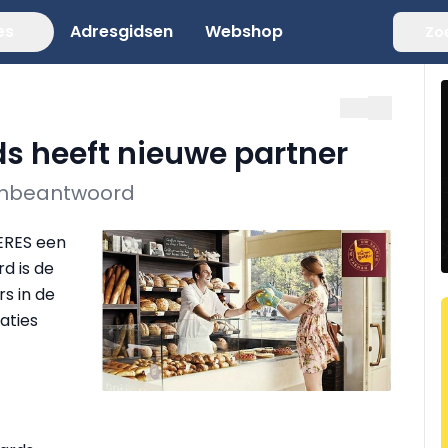
es
Adresgidsen
Webshop
Zo
s heeft nieuwe partner
onbeantwoord
ERES een
d is de
s in de
aties