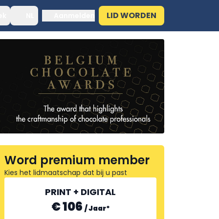
LID WORDEN
ek
NL
Aanmelden
Word premium member
Kies het lidmaatschap dat bij u past
PRINT + DIGITAL
€ 106
/
Jaar
*