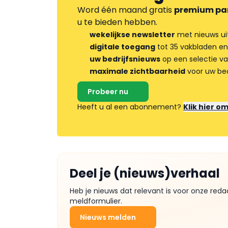
Word één maand gratis
premium pa
u te bieden hebben.
wekelijkse newsletter
met nieuws ui
digitale toegang
tot 35 vakbladen en
uw bedrijfsnieuws
op een selectie v
maximale zichtbaarheid
voor uw bed
Probeer nu
Heeft u al een abonnement?
Klik hier o
Deel je (nieuws)verhaal
Heb je nieuws dat relevant is voor onze reda
meldformulier.
Nieuws melden