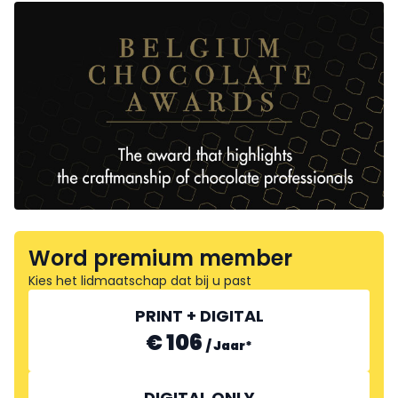
Word premium member
Kies het lidmaatschap dat bij u past
PRINT + DIGITAL
€ 106
/
Jaar
*
DIGITAL ONLY