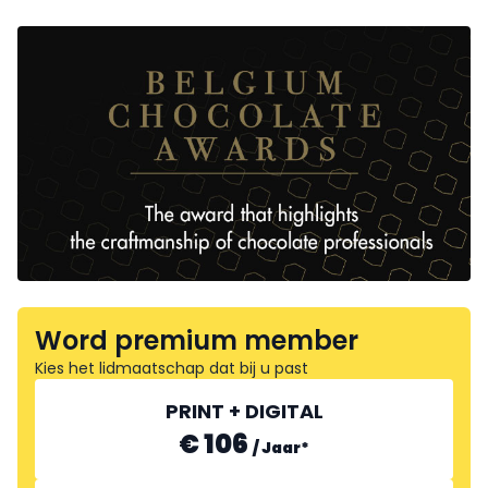
Word premium member
Kies het lidmaatschap dat bij u past
PRINT + DIGITAL
€ 106
/
Jaar
*