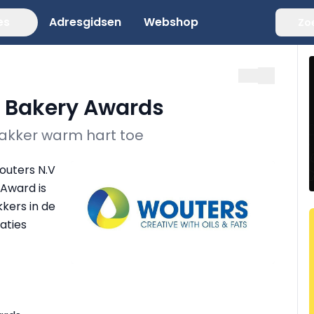
es
Adresgidsen
Webshop
Zo
t Bakery Awards
akker warm hart toe
outers N.V
 Award is
kers in de
aties