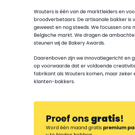
Wouters is één van de marktleiders en vo
broodverbetaars. De artisanale bakker is v
geweest en nog steeds. We focussen ons m
Belgische markt. We dragen de ambachtel
steunen wij de Bakery Awards.
Daarenboven zijn we innovatiegericht en ge
op voorwaarde dat er voldoende creativiteit
fabrikant als Wouters komen, maar zeker e
klanten-bakkers.
Proef ons
gratis
!
Word één maand gratis
premium pa
u te bieden hebben.