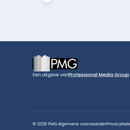
Footer
Een uitgave van
Professional Media Group
© 2026 PMG.
Algemene voorwaarden
Privacybele