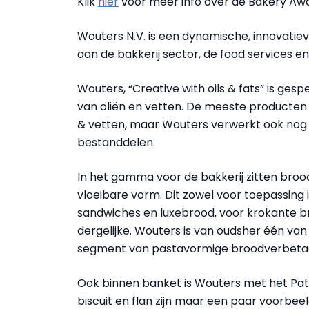
Klik
hier
voor meer info over de Bakery Awa
Wouters N.V. is een dynamische, innovatiev
aan de bakkerij sector, de food services en
Wouters, “Creative with oils & fats” is ge
van oliën en vetten. De meeste producten
& vetten, maar Wouters verwerkt ook nog 
bestanddelen.
In het gamma voor de bakkerij zitten broo
vloeibare vorm. Dit zowel voor toepassing 
sandwiches en luxebrood, voor krokante br
dergelijke. Wouters is van oudsher één va
segment van pastavormige broodverbetaar
Ook binnen banket is Wouters met het Pat
biscuit en flan zijn maar een paar voorbee