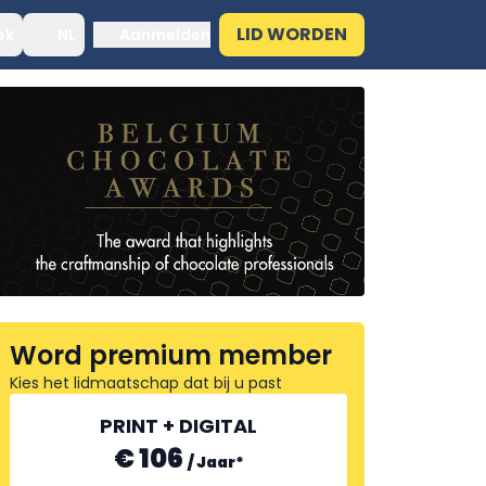
LID WORDEN
ek
NL
Aanmelden
Word premium member
Kies het lidmaatschap dat bij u past
PRINT + DIGITAL
€ 106
/
Jaar
*