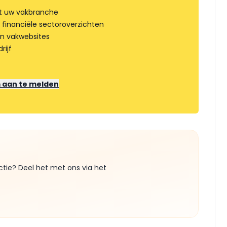
t uw vakbranche
 financiële sectoroverzichten
an vakwebsites
rijf
m aan te melden
ctie? Deel het met ons via het