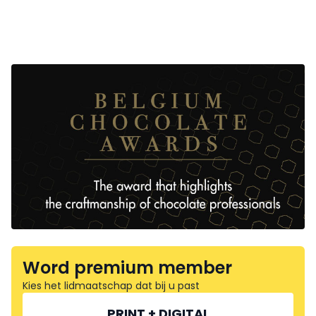
Word premium member
Kies het lidmaatschap dat bij u past
PRINT + DIGITAL