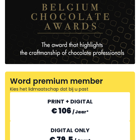
Word premium member
Kies het lidmaatschap dat bij u past
PRINT + DIGITAL
€ 106
/
Jaar
*
DIGITAL ONLY
€ 79.5