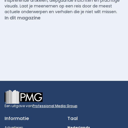
inspirerende artikelen, diepgaande inzichten en prachtige
visuals. Laat je meenemen op een reis door de meest
actuele onderwerpen en verhalen die je niet wilt missen.
In dit magazine
Footer
Een uitgave van
Professional Media Group
Informatie
Taal
Adverteren
Nederlands