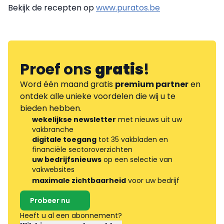
Bekijk de recepten op
www.puratos.be
Proef ons
gratis
!
Word één maand gratis
premium partner
en
ontdek alle unieke voordelen die wij u te
bieden hebben.
wekelijkse newsletter
met nieuws uit uw
vakbranche
digitale toegang
tot 35 vakbladen en
financiële sectoroverzichten
uw bedrijfsnieuws
op een selectie van
vakwebsites
maximale zichtbaarheid
voor uw bedrijf
Probeer nu
Heeft u al een abonnement?