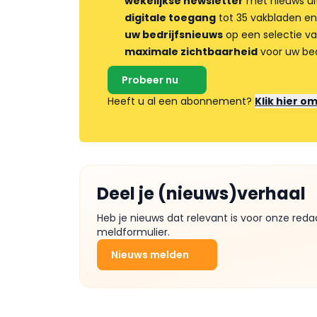
wekelijkse newsletter
met nieuws ui
digitale toegang
tot 35 vakbladen en
uw bedrijfsnieuws
op een selectie v
maximale zichtbaarheid
voor uw bed
Probeer nu
Heeft u al een abonnement?
Klik hier o
Deel je (nieuws)verhaal
Heb je nieuws dat relevant is voor onze reda
meldformulier.
Nieuws melden