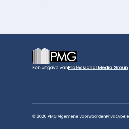
Footer
Een uitgave van
Professional Media Group
© 2026 PMG.
Algemene voorwaarden
Privacybele