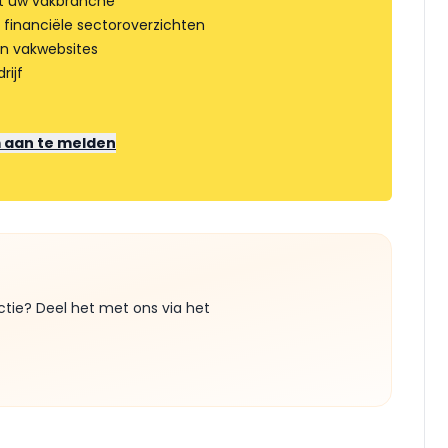
t uw vakbranche
 financiële sectoroverzichten
an vakwebsites
rijf
m aan te melden
ctie? Deel het met ons via het