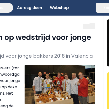
es
Adresgidsen
Webshop
Zo
en op wedstrijd voor jonge
jd voor jonge bakkers 2018 in Valencia
uwers (ter
enwoordigd
 voor jonge
e op deze
ns. Het
n
kreeg de