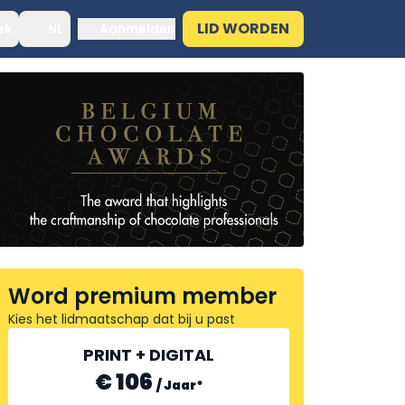
LID WORDEN
ek
NL
Aanmelden
Word premium member
Kies het lidmaatschap dat bij u past
PRINT + DIGITAL
€ 106
/
Jaar
*