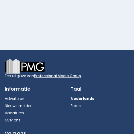
Footer
Een uitgave van
Professional Media Group
Informatie
Taal
Adverteren
Nederlands
Nieuws melden
Frans
Vacatures
Over ons
Volg ons