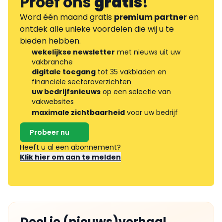
Proef ons
gratis
!
Word één maand gratis
premium partner
en
ontdek alle unieke voordelen die wij u te
bieden hebben.
wekelijkse newsletter
met nieuws uit uw
vakbranche
digitale toegang
tot 35 vakbladen en
financiële sectoroverzichten
uw bedrijfsnieuws
op een selectie van
vakwebsites
maximale zichtbaarheid
voor uw bedrijf
Probeer nu
Heeft u al een abonnement?
Klik hier om aan te melden
Deel je (nieuws)verhaal